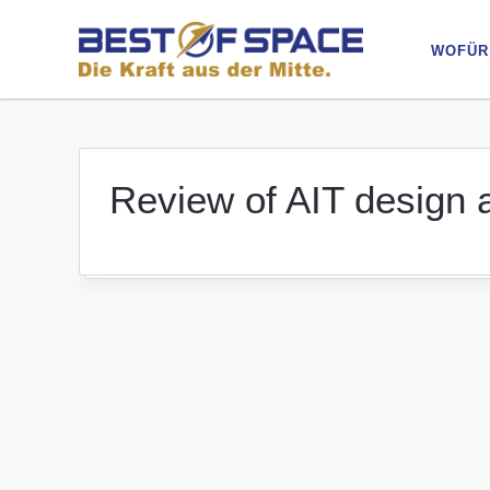
WOFÜR
WOFÜR
Review of AIT design 