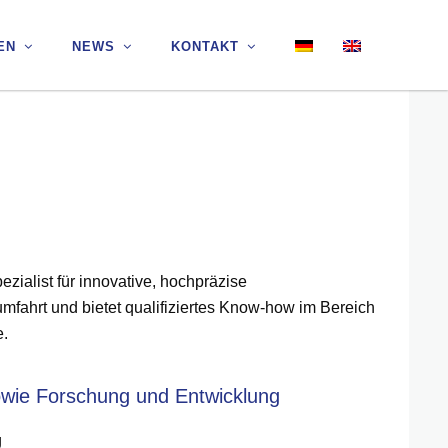
EN
EN
NEWS
NEWS
KONTAKT
KONTAKT
z
ialist für innovative, hochpräzise
mfahrt und bietet qualifiziertes Know-how im Bereich
e.
owie Forschung und Entwicklung
g