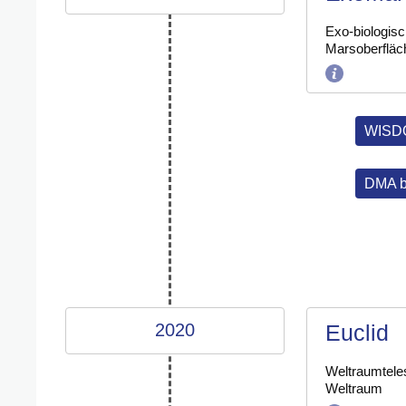
Exo-biologis
Marsoberfläc
WISD
DMA 
2020
Euclid
Weltraumtele
Weltraum