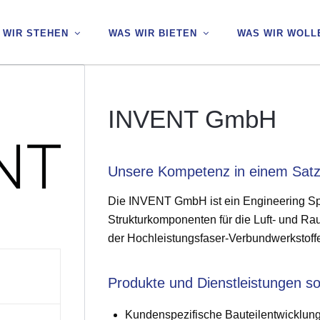
 WIR STEHEN
 WIR STEHEN
WAS WIR BIETEN
WAS WIR BIETEN
WAS WIR WOLL
WAS WIR WOLL
INVENT GmbH
Unsere Kompetenz in einem Sat
Die INVENT GmbH ist ein Engineering Spez
Strukturkomponenten für die Luft- und Rau
der Hochleistungsfaser-Verbundwerkstoff
Produkte und Dienstleistungen s
Kundenspezifische Bauteilentwicklun