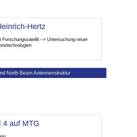
einrich-Hertz
r Forschungssatellit --> Untersuchung neuer
nstechnologien
nd North Beam Antennenstruktur
l 4 auf MTG
ung