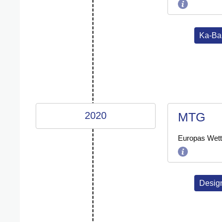
Ka-Ba
2020
MTG
Europas Wette
Design