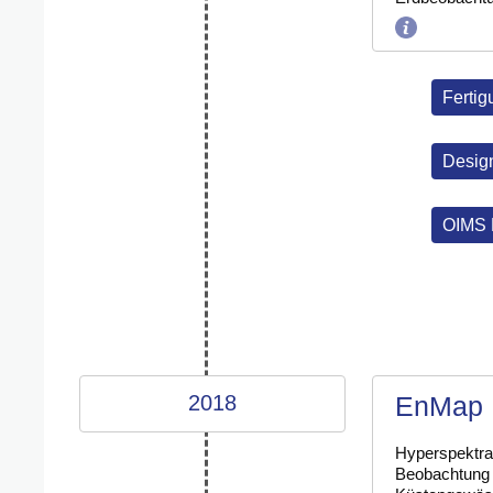
Fertig
Desig
OIMS 
2018
EnMap
Hyperspektra
Beobachtung 