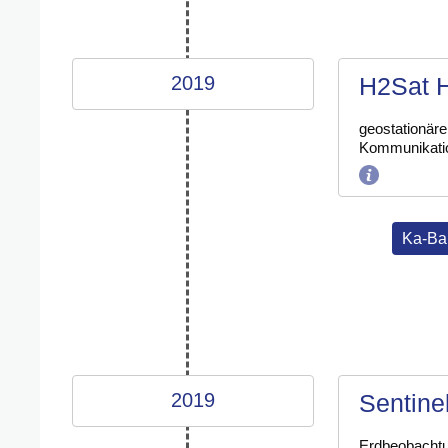
2019
H2Sat H
geostationäre
Kommunikatio
Ka-Ba
2019
Sentine
Erdbeobacht