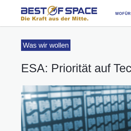
WOFÜR
WOFÜR
Was wir wollen
ESA: Priorität auf Te