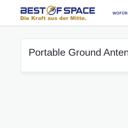
WOFÜR
WOFÜR
Portable Ground Ante