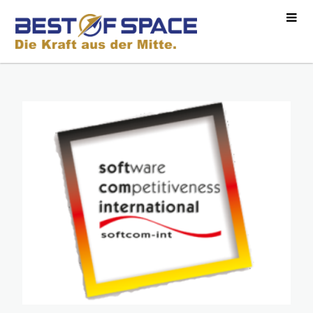
·
·
·
·
·
·