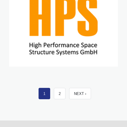
·
·
·
·
·
·
·
·
·
·
·
·
·
·
·
1
2
NEXT ›
·
·
·
·
·
·