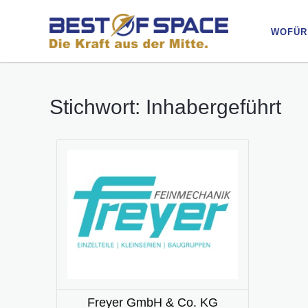
WOFÜR
WOFÜR
Stichwort: Inhabergeführt
Freyer GmbH & Co. KG