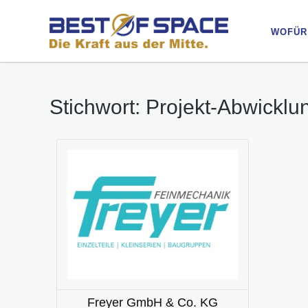
WOFÜR
WOFÜR
Stichwort: Projekt-Abwicklu
Freyer GmbH & Co. KG