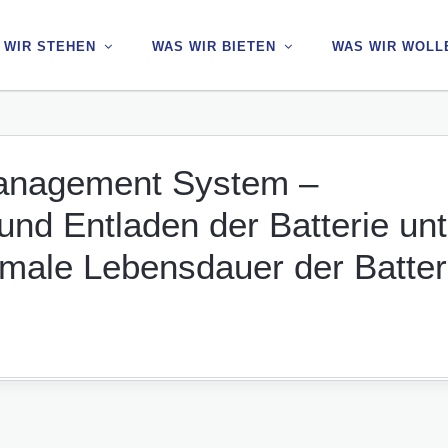
 WIR STEHEN
 WIR STEHEN
WAS WIR BIETEN
WAS WIR BIETEN
WAS WIR WOLL
WAS WIR WOLL
Management System –
und Entladen der Batterie unt
male Lebensdauer der Batter