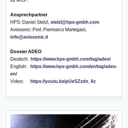
für IRIS².“
Ansprechpartner
HPS: Daniel Stelzl,
stelzl@hps-gmbh.com
Aviosonic: Prof. Piermarco Martegani,
info@aviosonic.it
Dossier ADEO
Deutsch:
https://www.hps-gmbh.com/tag/adeo/
English:
https://www.hps-gmbh.com/en/tag/adeo-
en/
Video:
https://youtu.be/pUeSZzdn_6c