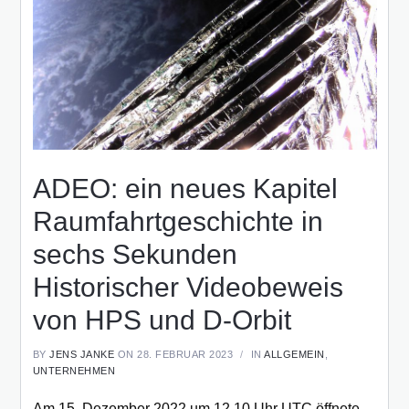
ADEO: ein neues Kapitel
Raumfahrtgeschichte in
sechs Sekunden
Historischer Videobeweis
von HPS und D-Orbit
BY
JENS JANKE
ON 28. FEBRUAR 2023
IN
ALLGEMEIN
,
UNTERNEHMEN
Am 15. Dezember 2022 um 12.10 Uhr UTC öffnete