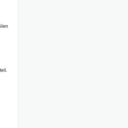
lien
eil.