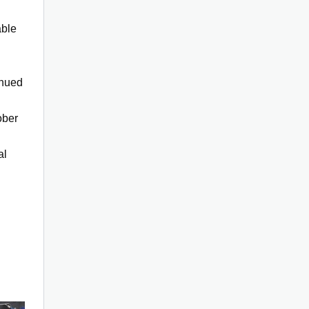
able
inued
ober
al