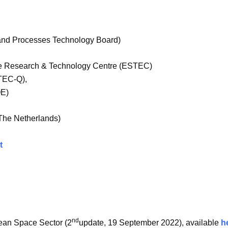
and Processes Technology Board)
 Research & Technology Centre (ESTEC)
TEC-Q),
QE)
The Netherlands)
t
nd
ean Space Sector (2
update, 19 September 2022), available
h