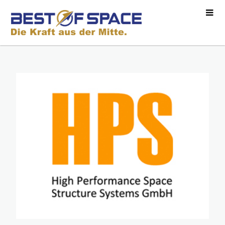
·
·
·
·
·
·
·
·
·